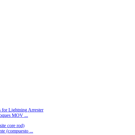
bloques MOV ...
nte (compuesto ...