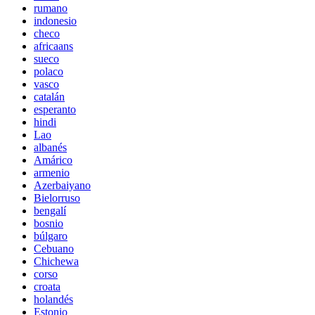
rumano
indonesio
checo
africaans
sueco
polaco
vasco
catalán
esperanto
hindi
Lao
albanés
Amárico
armenio
Azerbaiyano
Bielorruso
bengalí
bosnio
búlgaro
Cebuano
Chichewa
corso
croata
holandés
Estonio