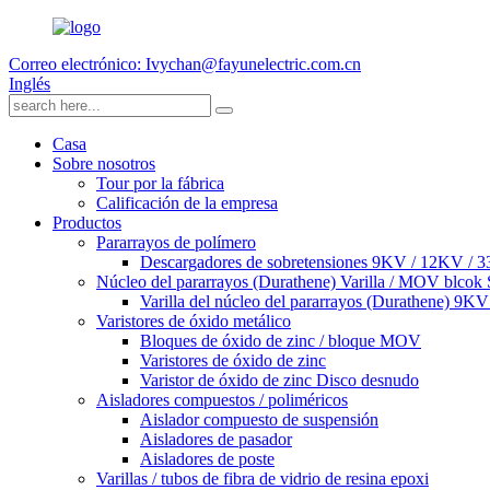
Correo electrónico: Ivychan@fayunelectric.com.cn
Inglés
Casa
Sobre nosotros
Tour por la fábrica
Calificación de la empresa
Productos
Pararrayos de polímero
Descargadores de sobretensiones 9KV / 12KV /
Núcleo del pararrayos (Durathene) Varilla / MOV blcok 
Varilla del núcleo del pararrayos (Durathene) 9K
Varistores de óxido metálico
Bloques de óxido de zinc / bloque MOV
Varistores de óxido de zinc
Varistor de óxido de zinc Disco desnudo
Aisladores compuestos / poliméricos
Aislador compuesto de suspensión
Aisladores de pasador
Aisladores de poste
Varillas / tubos de fibra de vidrio de resina epoxi