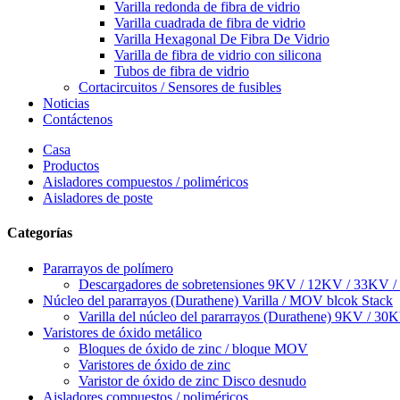
Varilla redonda de fibra de vidrio
Varilla cuadrada de fibra de vidrio
Varilla Hexagonal De Fibra De Vidrio
Varilla de fibra de vidrio con silicona
Tubos de fibra de vidrio
Cortacircuitos / Sensores de fusibles
Noticias
Contáctenos
Casa
Productos
Aisladores compuestos / poliméricos
Aisladores de poste
Categorías
Pararrayos de polímero
Descargadores de sobretensiones 9KV / 12KV / 33KV 
Núcleo del pararrayos (Durathene) Varilla / MOV blcok Stack
Varilla del núcleo del pararrayos (Durathene) 9KV / 30
Varistores de óxido metálico
Bloques de óxido de zinc / bloque MOV
Varistores de óxido de zinc
Varistor de óxido de zinc Disco desnudo
Aisladores compuestos / poliméricos