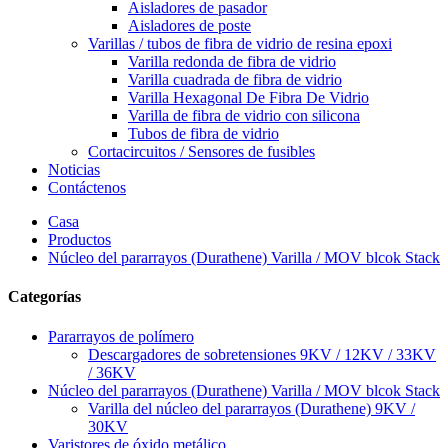
Aisladores de pasador
Aisladores de poste
Varillas / tubos de fibra de vidrio de resina epoxi
Varilla redonda de fibra de vidrio
Varilla cuadrada de fibra de vidrio
Varilla Hexagonal De Fibra De Vidrio
Varilla de fibra de vidrio con silicona
Tubos de fibra de vidrio
Cortacircuitos / Sensores de fusibles
Noticias
Contáctenos
Casa
Productos
Núcleo del pararrayos (Durathene) Varilla / MOV blcok Stack
Categorías
Pararrayos de polímero
Descargadores de sobretensiones 9KV / 12KV / 33KV
/ 36KV
Núcleo del pararrayos (Durathene) Varilla / MOV blcok Stack
Varilla del núcleo del pararrayos (Durathene) 9KV /
30KV
Varistores de óxido metálico