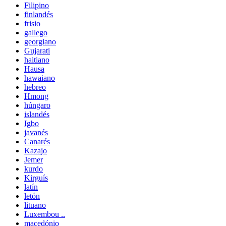
Filipino
finlandés
frisio
gallego
georgiano
Gujarati
haitiano
Hausa
hawaiano
hebreo
Hmong
húngaro
islandés
Igbo
javanés
Canarés
Kazajo
Jemer
kurdo
Kirguís
latín
letón
lituano
Luxembou ..
macedónio