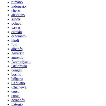
rumano
indonesio
checo
africaans
sueco
polaco
vasco
catalán
esperanto
hindi
Lao
albanés
Amárico
armenio
Azerbaiyano
Bielorruso
bengalí
bosnio
búlgaro
Cebuano
Chichewa
corso
croata
holandés
Estonio