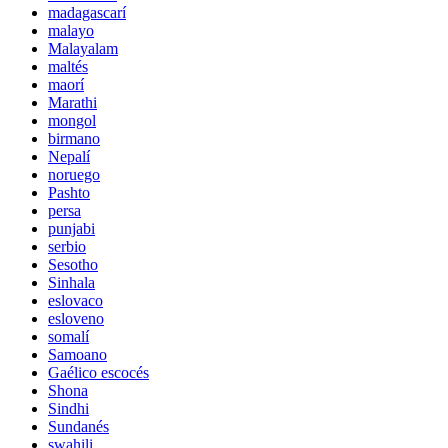
madagascarí
malayo
Malayalam
maltés
maorí
Marathi
mongol
birmano
Nepalí
noruego
Pashto
persa
punjabi
serbio
Sesotho
Sinhala
eslovaco
esloveno
somalí
Samoano
Gaélico escocés
Shona
Sindhi
Sundanés
swahili