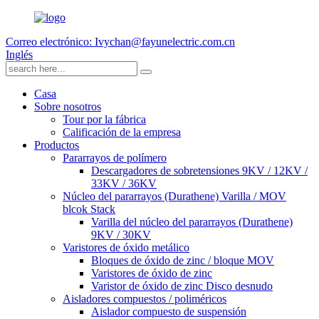
Correo electrónico: Ivychan@fayunelectric.com.cn
Inglés
Casa
Sobre nosotros
Tour por la fábrica
Calificación de la empresa
Productos
Pararrayos de polímero
Descargadores de sobretensiones 9KV / 12KV /
33KV / 36KV
Núcleo del pararrayos (Durathene) Varilla / MOV
blcok Stack
Varilla del núcleo del pararrayos (Durathene)
9KV / 30KV
Varistores de óxido metálico
Bloques de óxido de zinc / bloque MOV
Varistores de óxido de zinc
Varistor de óxido de zinc Disco desnudo
Aisladores compuestos / poliméricos
Aislador compuesto de suspensión