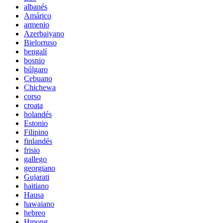
albanés
Amárico
armenio
Azerbaiyano
Bielorruso
bengalí
bosnio
búlgaro
Cebuano
Chichewa
corso
croata
holandés
Estonio
Filipino
finlandés
frisio
gallego
georgiano
Gujarati
haitiano
Hausa
hawaiano
hebreo
Hmong