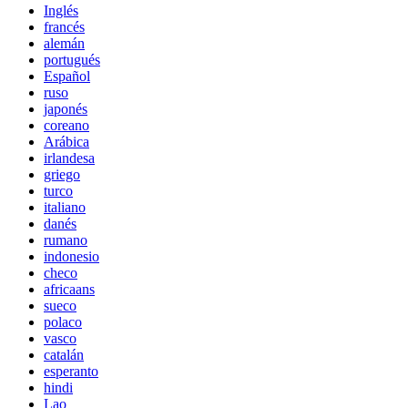
Inglés
francés
alemán
portugués
Español
ruso
japonés
coreano
Arábica
irlandesa
griego
turco
italiano
danés
rumano
indonesio
checo
africaans
sueco
polaco
vasco
catalán
esperanto
hindi
Lao