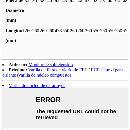
Fuera de
35
36
38
40
42
43
44
46
48
52
58
60
64
68
Diámetro
(mm)
Longitud
260
260
260
260
438
550
260
260
260
550
550
550
550
55
(mm)
Anterior:
Monitor de sobretensión
Próximo:
Varilla de fibra de vidrio de FRP / ECR / epoxi para
aislante (varilla de núcleo compuesto)
Varilla de núcleo de pararrayos