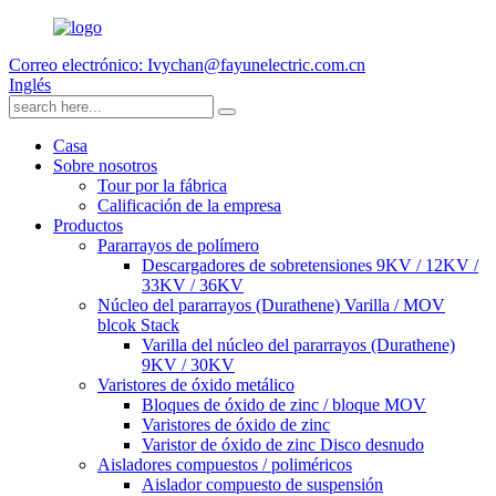
Correo electrónico: Ivychan@fayunelectric.com.cn
Inglés
Casa
Sobre nosotros
Tour por la fábrica
Calificación de la empresa
Productos
Pararrayos de polímero
Descargadores de sobretensiones 9KV / 12KV /
33KV / 36KV
Núcleo del pararrayos (Durathene) Varilla / MOV
blcok Stack
Varilla del núcleo del pararrayos (Durathene)
9KV / 30KV
Varistores de óxido metálico
Bloques de óxido de zinc / bloque MOV
Varistores de óxido de zinc
Varistor de óxido de zinc Disco desnudo
Aisladores compuestos / poliméricos
Aislador compuesto de suspensión