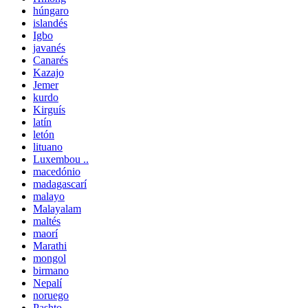
húngaro
islandés
Igbo
javanés
Canarés
Kazajo
Jemer
kurdo
Kirguís
latín
letón
lituano
Luxembou ..
macedónio
madagascarí
malayo
Malayalam
maltés
maorí
Marathi
mongol
birmano
Nepalí
noruego
Pashto