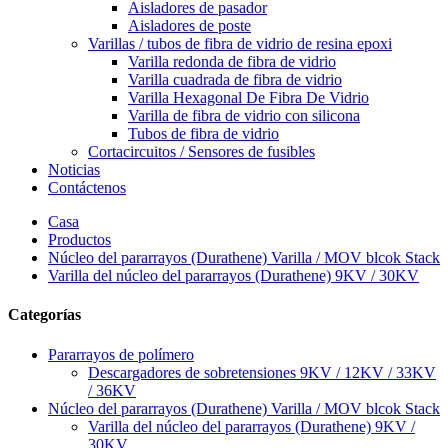
Aisladores de pasador
Aisladores de poste
Varillas / tubos de fibra de vidrio de resina epoxi
Varilla redonda de fibra de vidrio
Varilla cuadrada de fibra de vidrio
Varilla Hexagonal De Fibra De Vidrio
Varilla de fibra de vidrio con silicona
Tubos de fibra de vidrio
Cortacircuitos / Sensores de fusibles
Noticias
Contáctenos
Casa
Productos
Núcleo del pararrayos (Durathene) Varilla / MOV blcok Stack
Varilla del núcleo del pararrayos (Durathene) 9KV / 30KV
Categorías
Pararrayos de polímero
Descargadores de sobretensiones 9KV / 12KV / 33KV
/ 36KV
Núcleo del pararrayos (Durathene) Varilla / MOV blcok Stack
Varilla del núcleo del pararrayos (Durathene) 9KV /
30KV