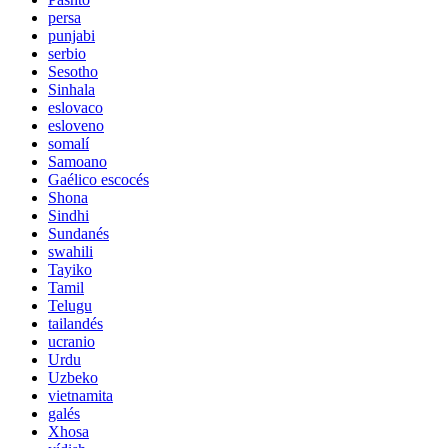
persa
punjabi
serbio
Sesotho
Sinhala
eslovaco
esloveno
somalí
Samoano
Gaélico escocés
Shona
Sindhi
Sundanés
swahili
Tayiko
Tamil
Telugu
tailandés
ucranio
Urdu
Uzbeko
vietnamita
galés
Xhosa