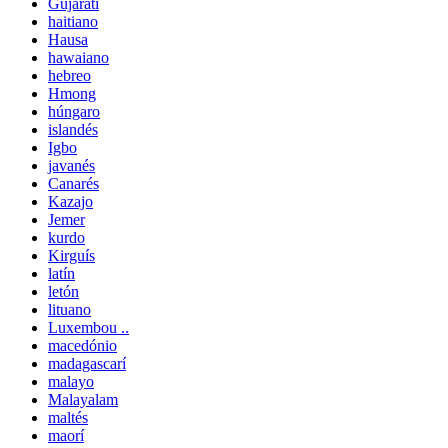
Gujarati
haitiano
Hausa
hawaiano
hebreo
Hmong
húngaro
islandés
Igbo
javanés
Canarés
Kazajo
Jemer
kurdo
Kirguís
latín
letón
lituano
Luxembou ..
macedónio
madagascarí
malayo
Malayalam
maltés
maorí