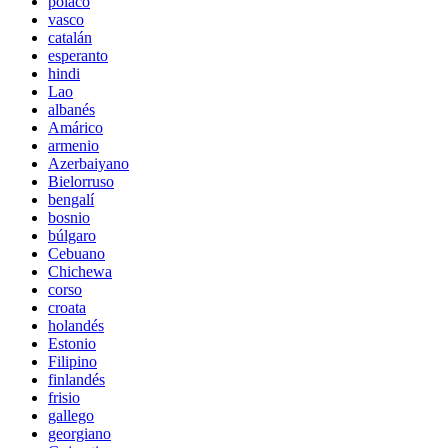
polaco
vasco
catalán
esperanto
hindi
Lao
albanés
Amárico
armenio
Azerbaiyano
Bielorruso
bengalí
bosnio
búlgaro
Cebuano
Chichewa
corso
croata
holandés
Estonio
Filipino
finlandés
frisio
gallego
georgiano