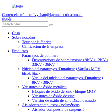
Correo electrónico: Ivychan@fayunelectric.com.cn
Inglés
Casa
Sobre nosotros
Tour por la fábrica
Calificación de la empresa
Productos
Pararrayos de polímero
Descargadores de sobretensiones 9KV / 12KV /
33KV / 36KV
Núcleo del pararrayos (Durathene) Varilla / MOV
blcok Stack
Varilla del núcleo del pararrayos (Durathene)
9KV / 30KV
Varistores de óxido metálico
Bloques de óxido de zinc / bloque MOV
Varistores de óxido de zinc
Varistor de óxido de zinc Disco desnudo
Aisladores compuestos / poliméricos
Aislador compuesto de suspensión