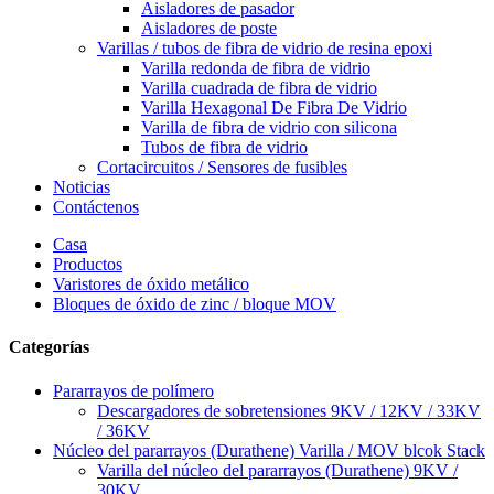
Aisladores de pasador
Aisladores de poste
Varillas / tubos de fibra de vidrio de resina epoxi
Varilla redonda de fibra de vidrio
Varilla cuadrada de fibra de vidrio
Varilla Hexagonal De Fibra De Vidrio
Varilla de fibra de vidrio con silicona
Tubos de fibra de vidrio
Cortacircuitos / Sensores de fusibles
Noticias
Contáctenos
Casa
Productos
Varistores de óxido metálico
Bloques de óxido de zinc / bloque MOV
Categorías
Pararrayos de polímero
Descargadores de sobretensiones 9KV / 12KV / 33KV
/ 36KV
Núcleo del pararrayos (Durathene) Varilla / MOV blcok Stack
Varilla del núcleo del pararrayos (Durathene) 9KV /
30KV