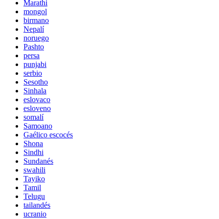
Marathi
mongol
birmano
Nepalí
noruego
Pashto
persa
punjabi
serbio
Sesotho
Sinhala
eslovaco
esloveno
somalí
Samoano
Gaélico escocés
Shona
Sindhi
Sundanés
swahili
Tayiko
Tamil
Telugu
tailandés
ucranio